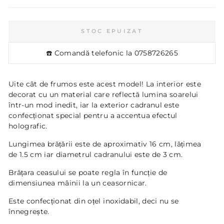
STOC EPUIZAT
☎️ Comandă telefonic la
0758726265
Uite cât de frumos este acest model! La interior este
decorat cu un material care reflectă lumina soarelui
într-un mod inedit, iar la exterior cadranul este
confecționat special pentru a accentua efectul
holografic.
Lungimea brățării este de aproximativ 16 cm, lățimea
de 1.5 cm iar diametrul cadranului este de 3 cm.
Brățara ceasului se poate regla în funcție de
dimensiunea mâinii la un ceasornicar.
Este confecționat din oțel inoxidabil, deci nu se
înnegrește.