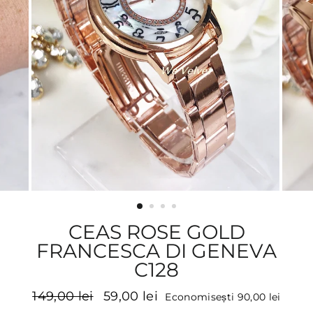
CEAS ROSE GOLD
FRANCESCA DI GENEVA
C128
Preț
Preț
149,00 lei
59,00 lei
Economisești 90,00 lei
inițial
promoțional