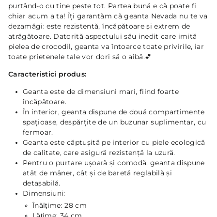
purtând-o cu tine peste tot. Partea bună e că poate fi
chiar acum a ta! Îţi garantăm că geanta Nevada nu te va
dezamăgi: este rezistentă, încăpătoare şi extrem de
atrăgătoare. Datorită aspectului său inedit care imită
pielea de crocodil, geanta va întoarce toate privirile, iar
toate prietenele tale vor dori să o aibă.
💕
Caracteristici produs:
Geanta este de dimensiuni mari, fiind foarte
încăpătoare.
În interior, geanta dispune de două compartimente
spaţioase, despărţite de un buzunar suplimentar, cu
fermoar.
Geanta este căptuşită pe interior cu piele ecologică
de calitate, care asigură rezistenţă
la uzură.
Pentru o purtare uşoară şi comodă, geanta dispune
atât de mâner, cât şi de baretă reglabilă şi
detaşabilă.
Dimensiuni:
Înălțime: 28 cm
Lățime: 34 cm