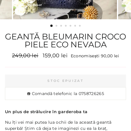
GEANTĂ BLEUMARIN CROCO
PIELE ECO NEVADA
Preț
Preț
249,00 lei
159,00 lei
Economisești 90,00 lei
inițial
promoțional
STOC EPUIZAT
☎️ Comandă telefonic la
0758726265
Un plus de strălucire în garderoba ta
Nu îţi vei mai putea lua ochii de la această geantă
superbă! Ştim că deja te imaginezi cu ea la braţ,