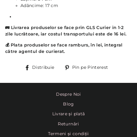
Adâncime: 17 cm
🚌
Livrarea produselor se face prin GLS Curier in 1-2
zile lucrătoare, iar costul transportului este de 16 lei.
💰
Plata produselor se face ramburs, în lei, integral
către agentul de curierat.
Distribuie
Pin
Distribuie
Pin pe Pinterest
pe
Pinterest
Despre Noi
Blog
Livrare și plată
Returnări
Termeni și condiții