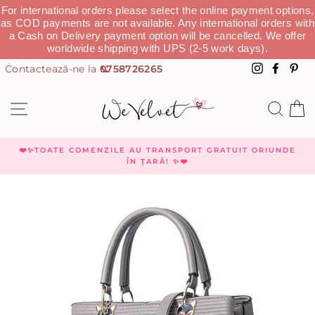
For international orders please select the online payment options,
as COD payments are not available. Any international orders with
a Cash on Delivery payment option will be cancelled. We offer
worldwide shipping with UPS (2-5 work days).
0758726265
Instagra
Faceb
Pi
NAVIGHEAZĂ
CAU
C
❤️✨TOATE COMENZILE AU TRANSPORT GRATUIT ORIUNDE
ÎN ȚARĂ! ✨❤️