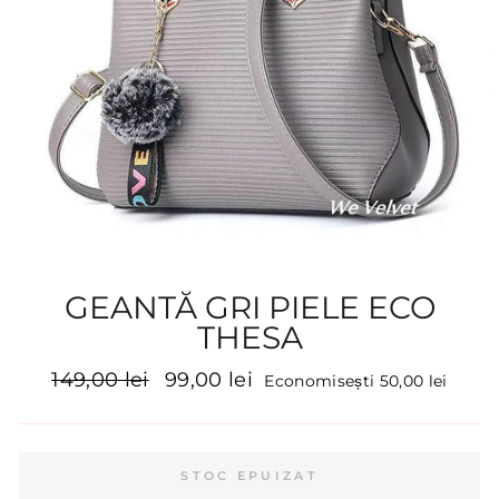
GEANTĂ GRI PIELE ECO
THESA
Preț
Preț
149,00 lei
99,00 lei
Economisești 50,00 lei
inițial
promoțional
STOC EPUIZAT