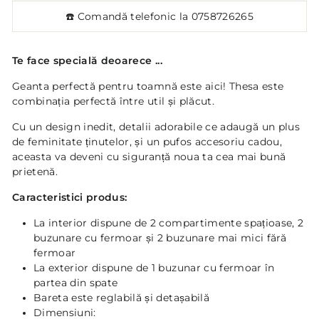
☎️ Comandă telefonic la
0758726265
Te face specială deoarece ...
Geanta perfectă pentru toamnă este aici! Thesa este
combinația perfectă între util și plăcut.
Cu un design inedit, detalii adorabile ce adaugă un plus
de feminitate ținutelor, și un pufos accesoriu cadou,
aceasta va deveni cu siguranță noua ta cea mai bună
prietenă.
Caracteristici produs:
La interior dispune de 2 compartimente spațioase, 2
buzunare cu fermoar și 2 buzunare mai mici fără
fermoar
La exterior dispune de 1 buzunar cu fermoar în
partea din spate
Bareta este reglabilă și detașabilă
Dimensiuni: