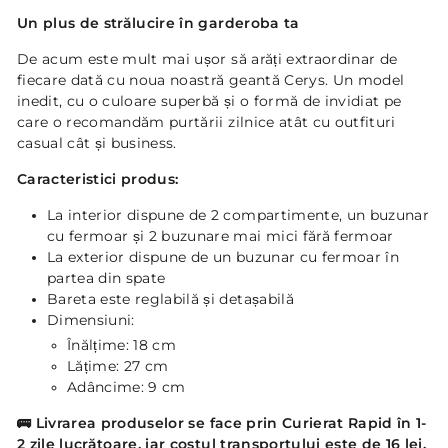
Un plus de strălucire în garderoba ta
De acum este mult mai ușor să arăți extraordinar de
fiecare dată cu noua noastră geantă Cerys. Un model
inedit, cu o culoare superbă și o formă de invidiat pe
care o recomandăm purtării zilnice atât cu outfituri
casual cât și business.
Caracteristici produs:
La interior dispune de 2 compartimente, un buzunar
cu fermoar și 2 buzunare mai mici fără fermoar
La exterior dispune de un buzunar cu fermoar în
partea din spate
Bareta este reglabilă și detașabilă
Dimensiuni:
Înălțime: 18 cm
Lățime: 27 cm
Adâncime: 9 cm
🚌
Livrarea produselor se face prin Curierat Rapid în 1-
2 zile lucrătoare, iar costul transportului este de 16 lei.