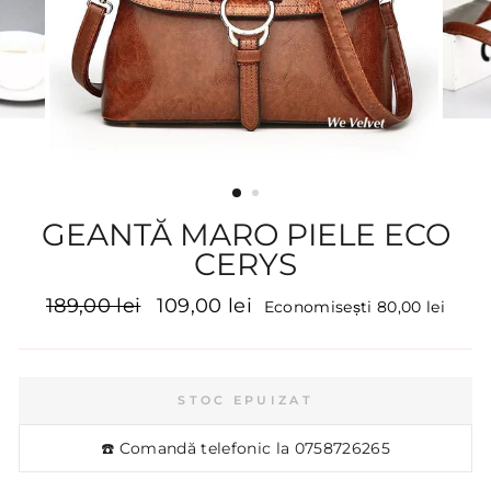
GEANTĂ MARO PIELE ECO
CERYS
Preț
Preț
189,00 lei
109,00 lei
Economisești 80,00 lei
inițial
promoțional
STOC EPUIZAT
☎️ Comandă telefonic la
0758726265