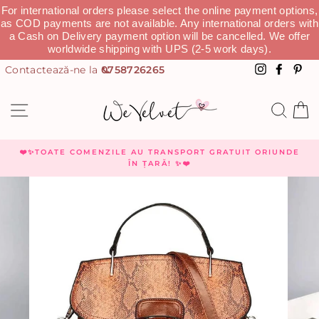
For international orders please select the online payment options,
as COD payments are not available. Any international orders with
a Cash on Delivery payment option will be cancelled. We offer
worldwide shipping with UPS (2-5 work days).
0758726265
Instagra
Faceb
Pi
NAVIGHEAZĂ
CAU
C
❤️✨TOATE COMENZILE AU TRANSPORT GRATUIT ORIUNDE
ÎN ȚARĂ! ✨❤️