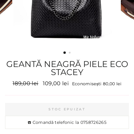
GEANTĂ NEAGRĂ PIELE ECO
STACEY
Preț
Preț
189,00 lei
109,00 lei
Economisești 80,00 lei
inițial
promoțional
STOC EPUIZAT
☎️ Comandă telefonic la
0758726265