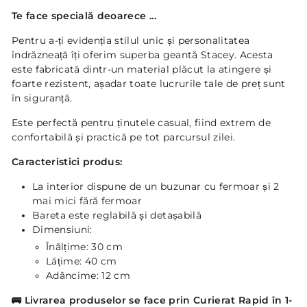
Te face specială deoarece ...
Pentru a-ți evidenția stilul unic și personalitatea
îndrăzneață îți oferim superba geantă Stacey. Acesta
este fabricată dintr-un material plăcut la atingere și
foarte rezistent, așadar toate lucrurile tale de preț sunt
în siguranță.
Este perfectă pentru ținutele casual, fiind extrem de
confortabilă și practică pe tot parcursul zilei.
Caracteristici produs:
La interior dispune de un buzunar cu fermoar și 2
mai mici fără fermoar
Bareta este reglabilă și detașabilă
Dimensiuni:
Înălțime: 30 cm
Lățime: 40 cm
Adâncime: 12 cm
🚌
Livrarea produselor se face prin Curierat Rapid în 1-