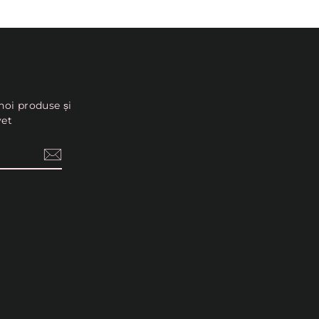
Pinterest
noi produse și
vet