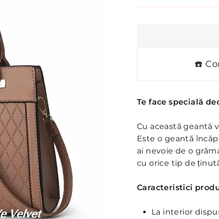
☎️ Co
Te face specială deo
Cu această geantă ve
Este o geantă încăpă
ai nevoie de o grăma
cu orice tip de ținută
Caracteristici produ
La interior dis