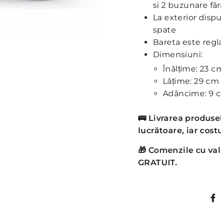
si 2 buzunare fă
La exterior disp
spate
Bareta este regla
Dimensiuni:
Înălțime: 23 c
Lățime: 29 cm
Adâncime: 9 
🚌
Livrarea produsel
lucrătoare, iar costu
🎁 Comenzile cu val
GRATUIT.