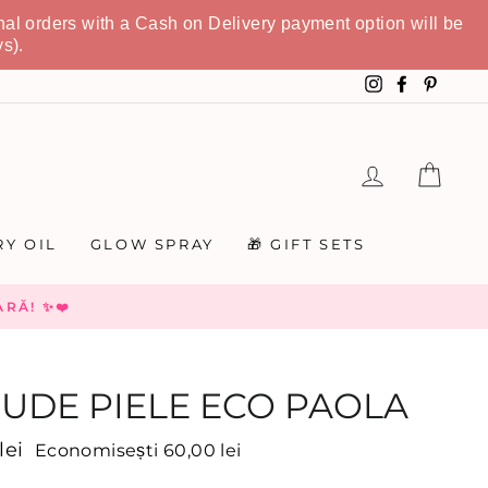
nal orders with a Cash on Delivery payment option will be
s).
Instagram
Faceboo
Pinte
LOGHEAZA
COȘ
Y OIL
GLOW SPRAY
🎁 GIFT SETS
RĂ! ✨❤️
UDE PIELE ECO PAOLA
lei
Economisești 60,00 lei
onal