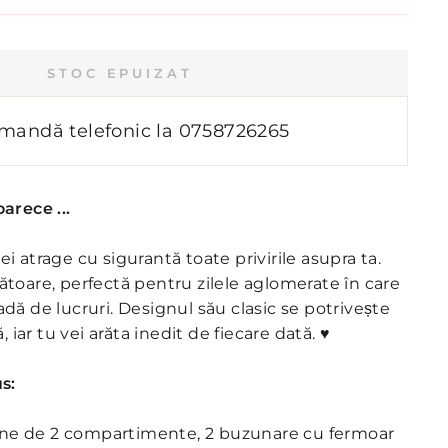
STOC EPUIZAT
mandă telefonic la
0758726265
arece ...
i atrage cu sigurantă toate privirile asupra ta.
toare, perfectă pentru zilele aglomerate în care
dă de lucruri. Designul său clasic se potrivește
, iar tu vei arăta inedit de fiecare dată. ♥
s:
pune de 2 compartimente, 2 buzunare cu fermoar