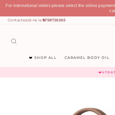
For international orders please select the online paymen
ca
0758726265
CAUTĂ
❤️ SHOP ALL
CARAMEL BODY OIL
❤️✨TOA