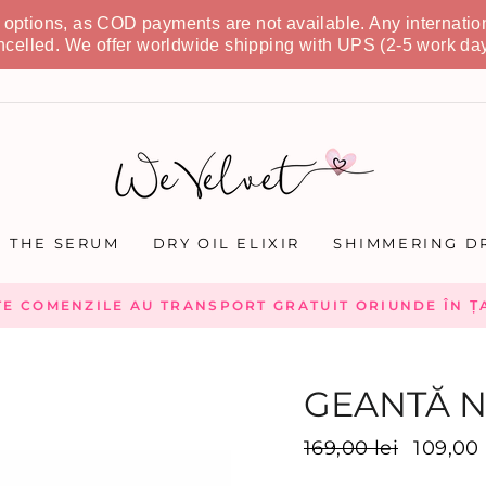
t options, as COD payments are not available. Any internatio
ncelled. We offer worldwide shipping with UPS (2-5 work day
THE SERUM
DRY OIL ELIXIR
SHIMMERING DR
TE COMENZILE AU TRANSPORT GRATUIT ORIUNDE ÎN ȚA
GEANTĂ N
Preț
169,00 lei
Preț
109,00 
inițial
promoți