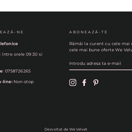
EAZĂ-NE
ABONEAZĂ-TE
lefonice
Rămâi la curent cu cele mai 
cele mai bune oferte We Vel
i între orele 09:30 si
INTRODU
ADRESA
TA
ne
: 0758726265
E-
MAIL
-line:
Non-stop
Instagram
Facebook
Pinterest
Dezvoltat de We Velvet