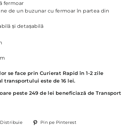
ră fermoar
une de un buzunar cu fermoar în partea din
bilă și detașabilă
m
cm
or se face prin Curierat Rapid în 1-2 zile
l transportului este de 16 lei.
oare peste 249 de lei beneficiază de Transport
Distribuie
Pin
Distribuie
Pin pe Pinterest
pe