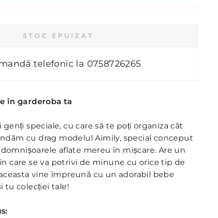
STOC EPUIZAT
mandă telefonic la
0758726265
re în garderoba ta
 genți speciale, cu care să te poți organiza cât
andăm cu drag modelul Aimily, special conceput
domnișoarele aflate mereu în mișcare. Are un
in care se va potrivi de minune cu orice tip de
, aceasta vine împreună cu un adorabil bebe
 tu colecției tale!
s: