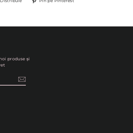
Distribuie
Pin
Distribuie
Pin pe Pinterest
pe
Pinterest
noi produse și
vet