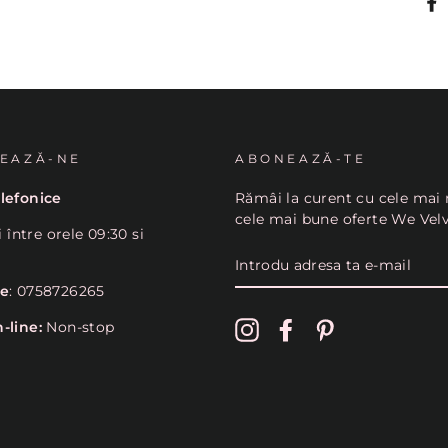
EAZĂ-NE
ABONEAZĂ-TE
lefonice
Rămâi la curent cu cele mai 
cele mai bune oferte We Vel
i între orele 09:30 si
INTRODU
ADRESA
TA
ne
: 0758726265
E-
MAIL
-line:
Non-stop
Instagram
Facebook
Pinterest