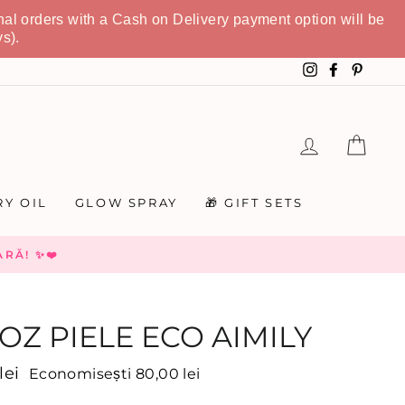
nal orders with a Cash on Delivery payment option will be
s).
Instagram
Faceboo
Pinte
LOGHEAZA
COȘ
Y OIL
GLOW SPRAY
🎁 GIFT SETS
RĂ! ✨❤️
OZ PIELE ECO AIMILY
lei
Economisești 80,00 lei
onal