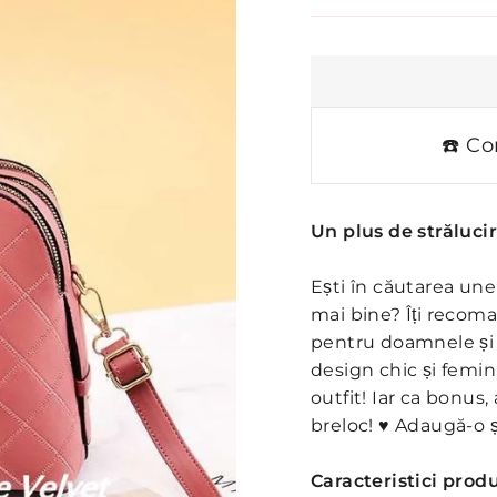
☎️ Co
Un plus de străluci
Ești în căutarea unei
mai bine? Îți recom
pentru doamnele și 
design chic și femin
outfit! Iar ca bonus
breloc! ♥ Adaugă-o și
Caracteristici produ