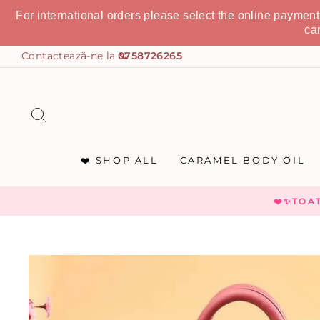
For international orders please select the online paymen
ca
0758726265
CAUTĂ
❤️ SHOP ALL
CARAMEL BODY OIL
❤️✨TOA