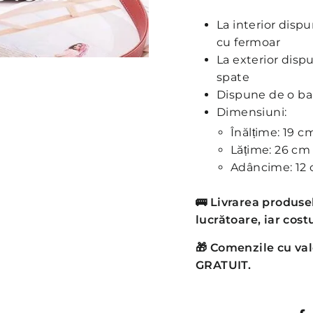
La interior dis
cu fermoar
La exterior disp
spate
Dispune de o bar
Dimensiuni:
Înălțime: 19 c
Lățime: 26 cm
Adâncime: 12
🚌
Livrarea produsel
lucrătoare, iar costu
🎁 Comenzile cu val
GRATUIT.