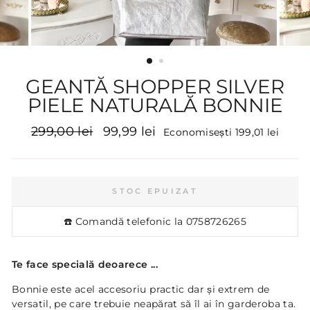
GEANTĂ SHOPPER SILVER
PIELE NATURALĂ BONNIE
Preț
Preț
299,00 lei
99,99 lei
Economisești 199,01 lei
inițial
promoțional
STOC EPUIZAT
☎️ Comandă telefonic la
0758726265
Te face specială deoarece ...
Bonnie este acel accesoriu practic dar și extrem de
versatil, pe care trebuie neapărat să îl ai în garderoba ta.