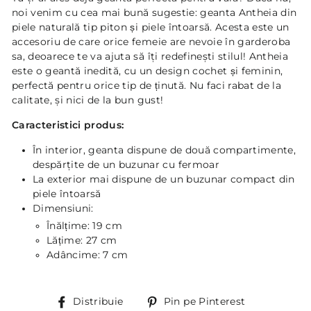
noi venim cu cea mai bună sugestie: geanta Antheia din
piele naturală tip piton și piele întoarsă. Acesta este un
accesoriu de care orice femeie are nevoie în garderoba
sa, deoarece te va ajuta să îţi redefineşti stilul! Antheia
este o geantă inedită, cu un design cochet și feminin,
perfectă pentru orice tip de ținută. Nu faci rabat de la
calitate, şi nici de la bun gust!
Caracteristici produs:
În interior, geanta dispune de două compartimente,
despărţite de un buzunar cu fermoar
La exterior mai dispune de un buzunar compact din
piele întoarsă
Dimensiuni:
Înălțime: 19
cm
Lățime: 27
cm
Adâncime: 7
cm
Distribuie
Pin
Distribuie
Pin pe Pinterest