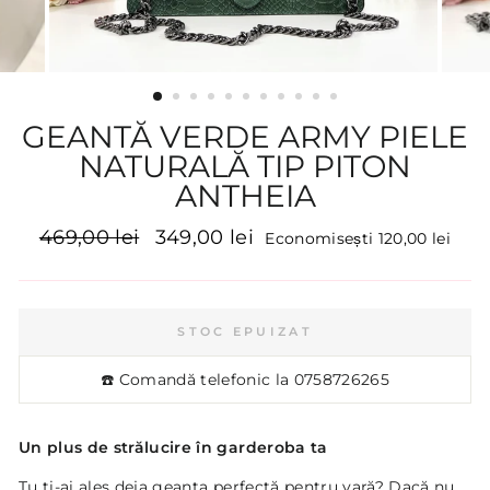
GEANTĂ VERDE ARMY PIELE
NATURALĂ TIP PITON
ANTHEIA
Preț
Preț
469,00 lei
349,00 lei
Economisești 120,00 lei
inițial
promoțional
STOC EPUIZAT
☎️ Comandă telefonic la
0758726265
Un plus de strălucire în garderoba ta
Tu ţi-ai ales deja geanta perfectă pentru vară? Dacă nu,