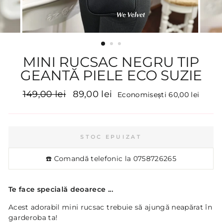
MINI RUCSAC NEGRU TIP
GEANTĂ PIELE ECO SUZIE
Preț
Preț
149,00 lei
89,00 lei
Economisești 60,00 lei
inițial
promoțional
STOC EPUIZAT
☎️ Comandă telefonic la
0758726265
Te face specială deoarece ...
Acest adorabil mini rucsac trebuie să ajungă neapărat în
garderoba ta!