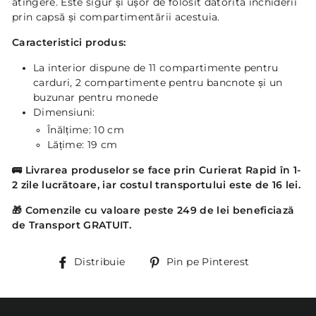
atingere. Este sigur și ușor de folosit datorită închiderii
prin capsă și compartimentării acestuia.
Caracteristici produs:
La interior dispune de 11 compartimente pentru
carduri, 2 compartimente pentru bancnote și un
buzunar pentru monede
Dimensiuni:
Înălțime: 10 cm
Lățime: 19 cm
🚌
Livrarea produselor se face prin Curierat Rapid în 1-
2 zile lucrătoare, iar costul transportului este de 16 lei.
🎁
Comenzile cu valoare peste 249 de lei beneficiază
de Transport GRATUIT.
Distribuie
Pin
Distribuie
Pin pe Pinterest
pe
Pinterest