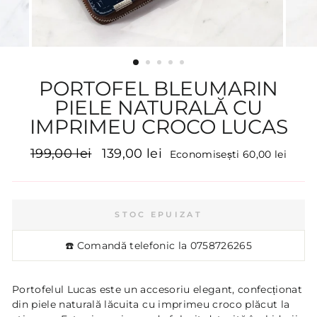
PORTOFEL BLEUMARIN
PIELE NATURALĂ CU
IMPRIMEU CROCO LUCAS
Preț
Preț
199,00 lei
139,00 lei
Economisești 60,00 lei
inițial
promoțional
STOC EPUIZAT
☎️ Comandă telefonic la
0758726265
Portofelul Lucas este un accesoriu elegant, confecționat
din piele naturală lăcuita cu imprimeu croco plăcut la