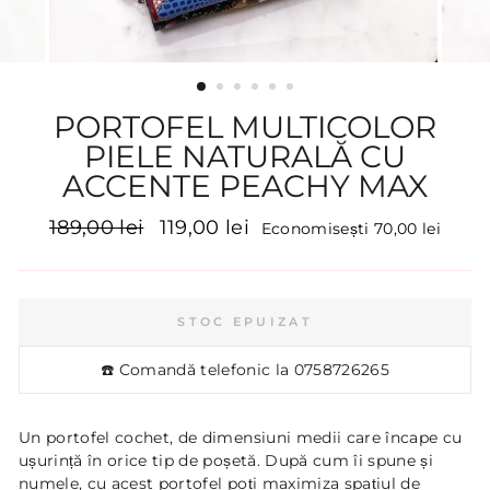
PORTOFEL MULTICOLOR
PIELE NATURALĂ CU
ACCENTE PEACHY MAX
Preț
Preț
189,00 lei
119,00 lei
Economisești 70,00 lei
inițial
promoțional
STOC EPUIZAT
☎️ Comandă telefonic la
0758726265
Un portofel cochet, de dimensiuni medii care încape cu
ușurință în orice tip de poșetă. După cum îi spune și
numele, cu acest portofel poți maximiza spațiul de