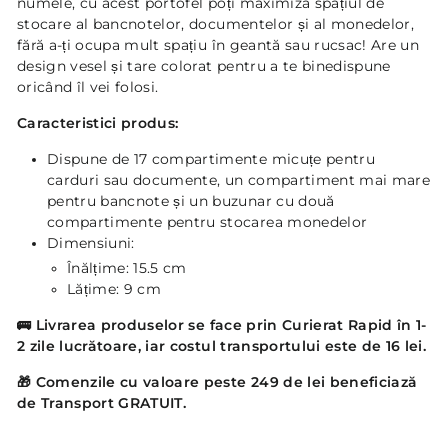
numele, cu acest portofel poți maximiza spațiul de
stocare al bancnotelor, documentelor și al monedelor,
fără a-ți ocupa mult spațiu în geantă sau rucsac! Are un
design vesel și tare colorat pentru a te binedispune
oricând îl vei folosi.
Caracteristici produs:
Dispune de 17 compartimente micuțe pentru
carduri sau documente, un compartiment mai mare
pentru bancnote și un buzunar cu două
compartimente pentru stocarea monedelor
Dimensiuni:
Înălțime: 15.5 cm
Lățime: 9 cm
🚌
Livrarea produselor se face prin Curierat Rapid în 1-
2 zile lucrătoare, iar costul transportului este de 16 lei.
🎁 Comenzile cu valoare peste 249 de lei beneficiază
de Transport GRATUIT.