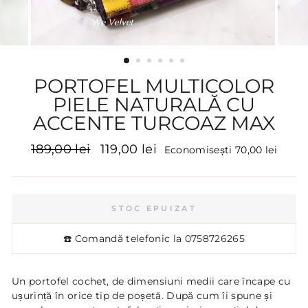
PORTOFEL MULTICOLOR
PIELE NATURALĂ CU
ACCENTE TURCOAZ MAX
Preț
Preț
189,00 lei
119,00 lei
Economisești 70,00 lei
inițial
promoțional
STOC EPUIZAT
☎️ Comandă telefonic la
0758726265
Un portofel cochet, de dimensiuni medii care încape cu
ușurință în orice tip de poșetă. După cum îi spune și