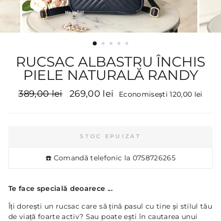
RUCSAC ALBASTRU ÎNCHIS
PIELE NATURALĂ RANDY
Preț
Preț
389,00 lei
269,00 lei
Economisești 120,00 lei
inițial
promoțional
STOC EPUIZAT
☎️ Comandă telefonic la
0758726265
Te face specială deoarece ...
Îți dorești un rucsac care să țină pasul cu tine și stilul tău
de viață foarte activ? Sau poate ești în cautarea unui