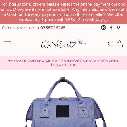
For international orders please select the online payment options,
as COD payments are not available. Any international orders with
a Cash on Delivery payment option will be cancelled. We offer
worldwide shipping with UPS (2-5 work days).
0758726265
Instagra
Faceb
Pi
NAVIGHEAZĂ
CAU
C
❤️✨TOATE COMENZILE AU TRANSPORT GRATUIT ORIUNDE
ÎN ȚARĂ! ✨❤️