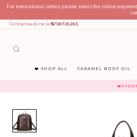
For international orders please select the online paymen
ca
0758726265
CAUTĂ
❤️ SHOP ALL
CARAMEL BODY OIL
❤️✨TOA