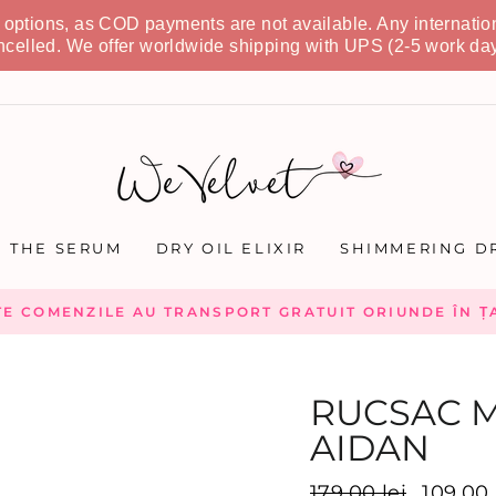
t options, as COD payments are not available. Any internatio
ncelled. We offer worldwide shipping with UPS (2-5 work day
THE SERUM
DRY OIL ELIXIR
SHIMMERING DR
TE COMENZILE AU TRANSPORT GRATUIT ORIUNDE ÎN ȚA
RUCSAC M
AIDAN
Preț
179,00 lei
Preț
109,00 