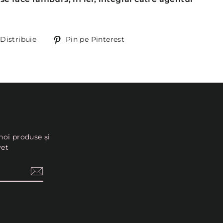
Distribuie
Pin
Distribuie
Pin pe Pinterest
pe
Pinterest
noi produse și
vet