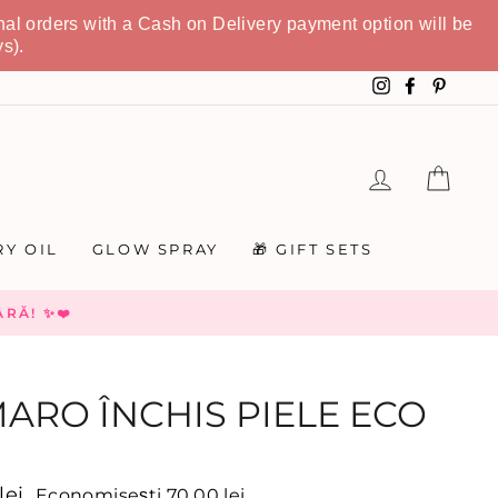
nal orders with a Cash on Delivery payment option will be
s).
Instagram
Faceboo
Pinte
LOGHEAZA
COȘ
Y OIL
GLOW SPRAY
🎁 GIFT SETS
RĂ! ✨❤️
ARO ÎNCHIS PIELE ECO
lei
Economisești 70,00 lei