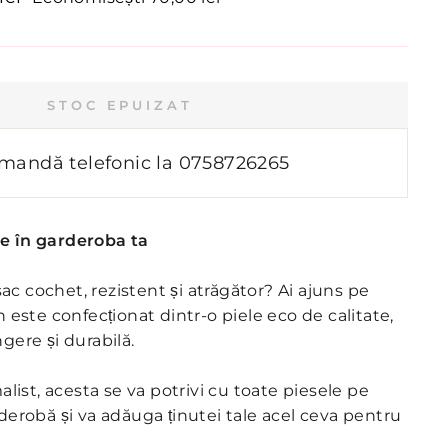
onal
STOC EPUIZAT
mandă telefonic la
0758726265
re în garderoba ta
ac cochet, rezistent și atrăgător? Ai ajuns pe
an este confecționat dintr-o piele eco de calitate,
ngere și durabilă.
ist, acesta se va potrivi cu toate piesele pe
arderobă și va adăuga ținutei tale acel ceva pentru