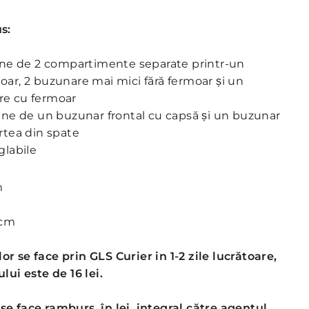
s:
pune de 2 compartimente separate printr-un
ar, 2 buzunare mai mici fără fermoar și un
re cu fermoar
une de un buzunar frontal cu capsă și un buzunar
rtea din spate
glabile
m
m
cm
or se face prin GLS Curier in 1-2 zile lucrătoare,
lui este de 16 lei.
se face ramburs, în lei, integral către agentul