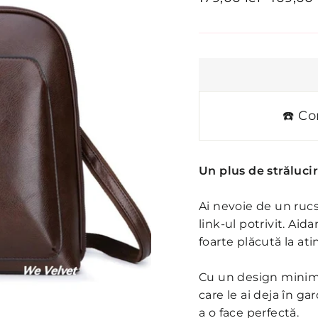
inițial
promoți
☎️ Co
Un plus de străluci
Ai nevoie de un rucs
link-ul potrivit. Aid
foarte plăcută la ati
Cu un design minimal
care le ai deja în g
a o face perfectă.