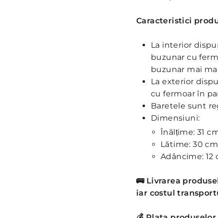
Caracteristici produ
La interior dis
buzunar cu fermo
buzunar mai ma
La exterior disp
cu fermoar în pa
Baretele sunt re
Dimensiuni:
Înălțime: 31
c
Lătime: 30
c
Adâncime: 12
🚌
Livrarea produsel
iar costul transportu
💰
Plata produselor 