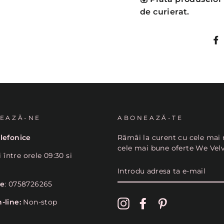
de curierat.
EAZĂ-NE
ABONEAZĂ-TE
lefonice
Rămâi la curent cu cele mai 
cele mai bune oferte We Vel
i între orele 09:30 si
INTRODU
ADRESA
TA
ne
: 0758726265
E-
MAIL
-line:
Non-stop
Instagram
Facebook
Pinterest