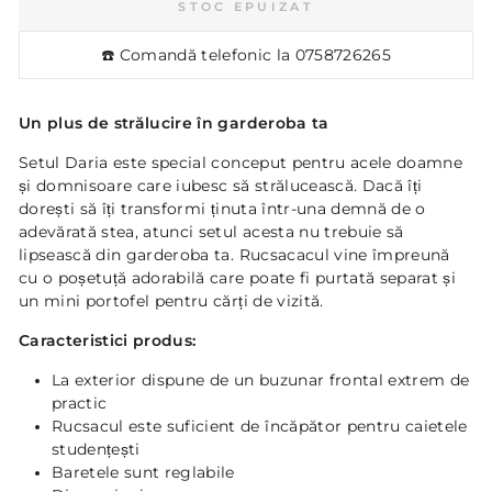
STOC EPUIZAT
☎️ Comandă telefonic la
0758726265
Un plus de strălucire în garderoba ta
Setul Daria este special conceput pentru acele doamne
și domnisoare care iubesc să strălucească. Dacă îți
dorești să îți transformi ținuta într-una demnă de o
adevărată stea, atunci setul acesta nu trebuie să
lipsească din garderoba ta. R
ucsacacul vine împreună
cu o poșetuță adorabilă care poate fi purtată separat și
un mini portofel pentru cărți de vizită.
Caracteristici produs:
La exterior dispune de un buzunar frontal extrem de
practic
Rucsacul este suficient de încăpător pentru caietele
studențești
Baretele sunt reglabile