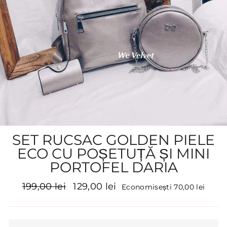
SET RUCSAC GOLDEN PIELE
ECO CU POȘETUȚĂ ȘI MINI
PORTOFEL DARIA
Preț
Preț
199,00 lei
129,00 lei
Economisești 70,00 lei
inițial
promoțional